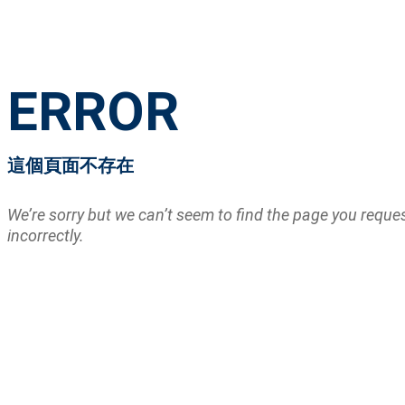
ERROR
這個頁面不存在
We’re sorry but we can’t seem to find the page you requ
incorrectly.