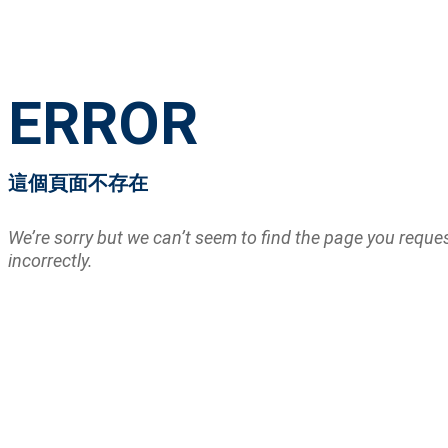
ERROR
這個頁面不存在
We’re sorry but we can’t seem to find the page you requ
incorrectly.