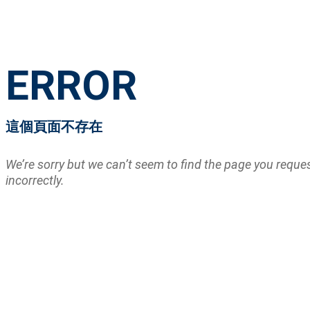
ERROR
這個頁面不存在
We’re sorry but we can’t seem to find the page you requ
incorrectly.