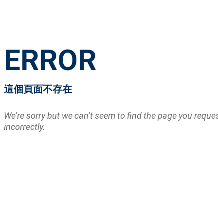
ERROR
這個頁面不存在
We’re sorry but we can’t seem to find the page you requ
incorrectly.