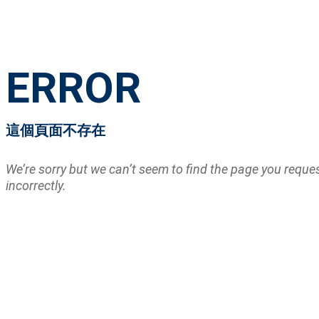
ERROR
這個頁面不存在
We’re sorry but we can’t seem to find the page you requ
incorrectly.