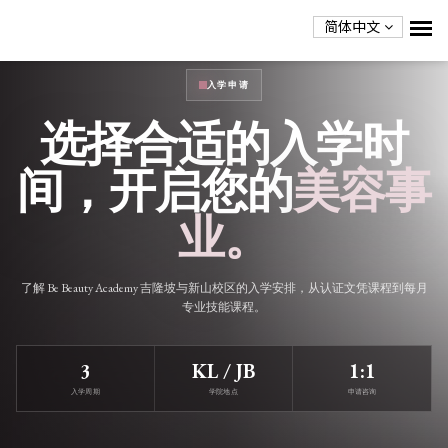
简体中文
入学申请
选择合适的入学时
间，开启您的
美容事
业。
了解 Be Beauty Academy 吉隆坡与新山校区的入学安排，从认证文凭课程到每月
专业技能课程。
3
KL / JB
1:1
入学周期
学院地点
申请咨询