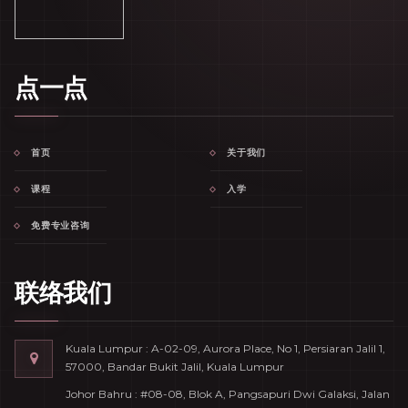
点一点
首页
关于我们
课程
入学
免费专业咨询
联络我们
Kuala Lumpur : A-02-09, Aurora Place, No 1, Persiaran Jalil 1,
57000, Bandar Bukit Jalil, Kuala Lumpur
Johor Bahru : #08-08, Blok A, Pangsapuri Dwi Galaksi, Jalan