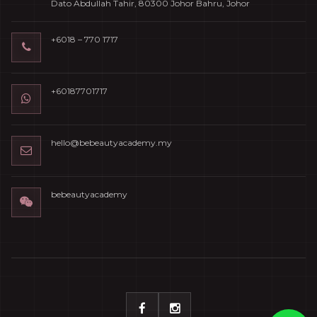
Dato Abdullah Tahir, 80300 Johor Bahru, Johor
+6018 – 770 1717
+60187701717
hello@bebeautyacademy.my
bebeautyacademy