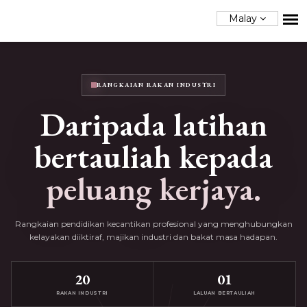
Malay
RANGKAIAN RAKAN INDUSTRI
Daripada latihan
bertauliah kepada
peluang kerjaya.
Rangkaian pendidikan kecantikan profesional yang menghubungkan
kelayakan diiktiraf, majikan industri dan bakat masa hadapan.
20
01
RAKAN INDUSTRI
LALUAN BERTAULIAH