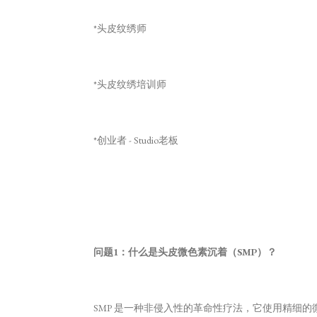
*头皮纹绣师
*头皮纹绣培训师
*创业者 - Studio老板
问题1：什么是头皮微色素沉着（SMP）？
SMP 是一种非侵入性的革命性疗法，它使用精细