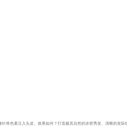
的微针将色素注入头皮。效果如何？打造极其自然的浓密秀发、清晰的发际