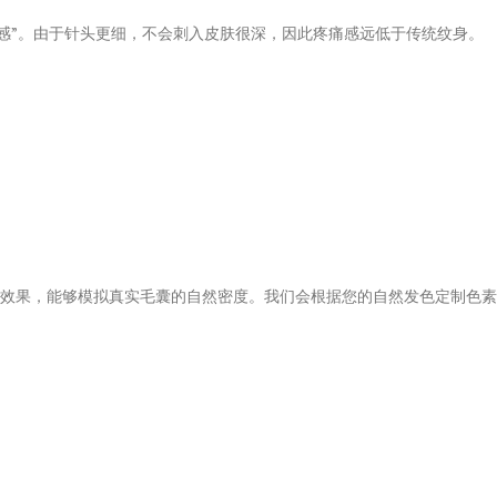
迫感”。由于针头更细，不会刺入皮肤很深，因此疼痛感远低于传统纹身。
雾状”效果，能够模拟真实毛囊的自然密度。我们会根据您的自然发色定制色