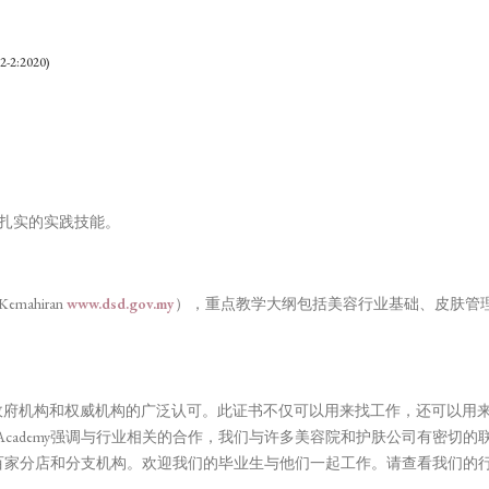
-2:2020)
有扎实的实践技能。
emahiran
www.dsd.gov.my
），重点教学大纲包括美容行业基础、皮肤管
。
到政府机构和权威机构的广泛认可。此证书不仅可以用来找工作，还可以用
y强调与行业相关的合作，我们与许多美容院和护肤公司有密切的联系，如 Loreal, Kiehls,
加坡各地有数百家分店和分支机构。欢迎我们的毕业生与他们一起工作。请查看我们