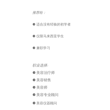
推荐给：
⚈ 适合没有经验的初学者
⚈ 仅限马来西亚学生
⚈ 兼职学习
职业选择:
⚈
美容治疗师
⚈
美容销售
⚈
美容师
⚈
美容专业顾问
⚈
美容仪器顾问