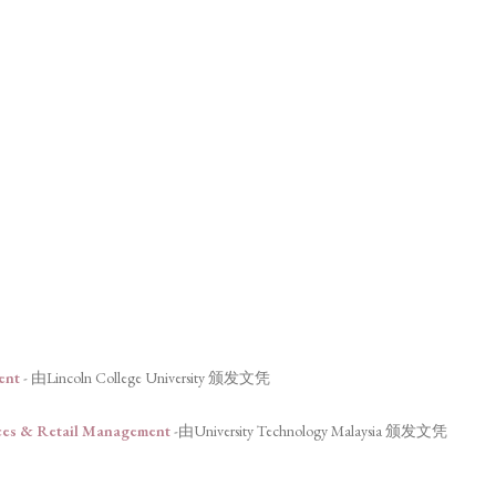
ment
- 由Lincoln College University 颁发文凭
vices & Retail Management
-由University Technology Malaysia 颁发文凭