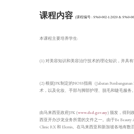
课程内容
(课程编号 : S960-002-1:2020 & S960-002
本课程主要培养学生:
(1) 对美容知识和美容治疗技术的理论知识，并具
(2) 根据JPK制定的NOSS指南（Jabatan Pembangunan K
术，以及化妆、手部与脚部护理、脱毛和睫毛服务
由马来西亚政府JPK (
www.dsd.gov.my
) 颁发，得
西亚开办沙龙业务所需的文件之一。由于Be Beauty Academ
Clinic RX 和 Elemis。在马来西亚和新