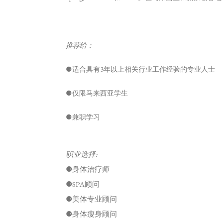
推荐给：
⚈适合具有3年以上相关行业工作经验的专业人士
⚈仅限马来西亚学生
⚈兼职学习
职业选择:
⚈
身体治疗师
⚈
SPA顾问
⚈
美体专业顾问
⚈
身体瘦身顾问