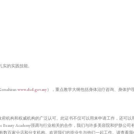
有扎实的实践技能。
emahiran
www.dsd.gov.my
），重点教学大纲包括身体治疗咨询、身体护
到政府机构和权威机构的广泛认可。此证书不仅可以用来申请工作，还可以
Academy强调与行业相关的合作，我们与许多美容院和护肤公司有密切的联系，如Loreal,
来西亚和新加坡各地有数百家分店和分支机构。欢迎我们的毕业生与他们一起工作。请查