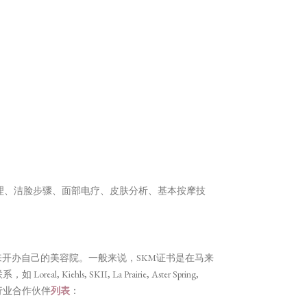
理、洁脸步骤、面部电疗、皮肤分析、基本按摩技
来开办自己的美容院。一般来说，SKM证书是在马来
 SKII, La Prairie, Aster Spring,
的行业合作伙伴
列表
：