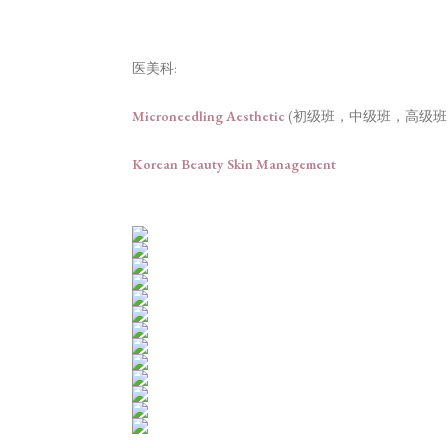
医美科:
Microneedling Aesthetic
(初级班，中级班，高级
Korean Beauty Skin Management