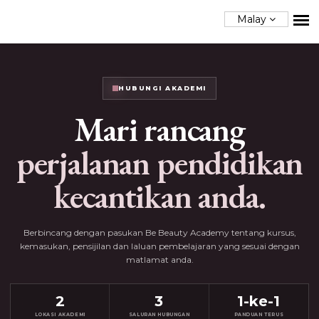
Malay
HUBUNGI AKADEMI
Mari rancang
perjalanan pendidikan
kecantikan anda.
Berbincang dengan pasukan Be Beauty Academy tentang kursus,
kemasukan, pensijilan dan laluan pembelajaran yang sesuai dengan
matlamat anda.
2
3
1-ke-1
LOKASI AKADEMI
SALURAN HUBUNGAN
PANDUAN TERUS