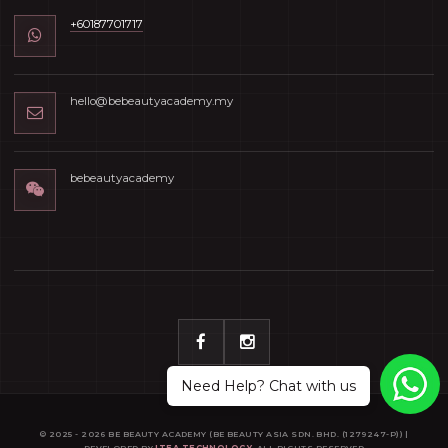
+60187701717
hello@bebeautyacademy.my
bebeautyacademy
Need Help? Chat with us
© 2025 - 2026 BE BEAUTY ACADEMY (BE BEAUTY ASIA SDN. BHD. (1279247-P)) |