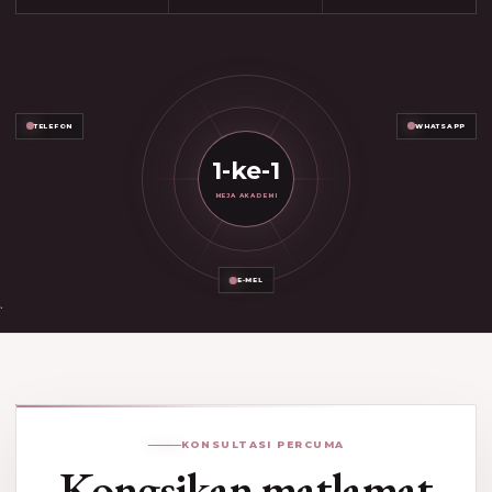
TELEFON
WHATSAPP
1-ke-1
MEJA AKADEMI
E-MEL
KONSULTASI PERCUMA
Kongsikan matlamat